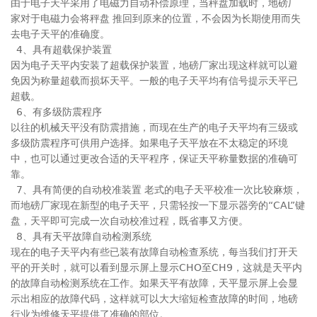
由于电子天平采用了电磁力自动补偿原理，当秤盘加载时，地磅厂
家对于电磁力会将秤盘 推回到原来的位置，不会因为长期使用而失
去电子天平的准确度。
4、具有超载保护装置
因为电子天平内安装了超载保护装置，地磅厂家出现这样就可以避
免因为称量超载而损坏天平。一般的电子天平均有信号提示天平已
超载。
6、有多级防震程序
以往的机械天平没有防震措施，而现在生产的电子天平均有三级或
多级防震程序可供用户选择。如果电子天平放在不太稳定的环境
中，也可以通过更改合适的天平程序，保证天平称量数据的准确可
靠。
7、具有简便的自动校准装置 老式的电子天平校准一次比较麻烦，
而地磅厂家现在新型的电子天平，只需轻按一下显示器旁的“CAL”键
盘，天平即可完成一次自动校准过程，既省事又方便。
8、具有天平故障自动检测系统
现在的电子天平内有些已装有故障自动检查系统，每当我们打开天
平的开关时，就可以看到显示屏上显示CHO至CH9，这就是天平内
的故障自动检测系统在工作。如果天平有故障，天平显示屏上会显
示出相应的故障代码，这样就可以大大缩短检查故障的时间，地磅
行业为维修天平提供了准确的部位。